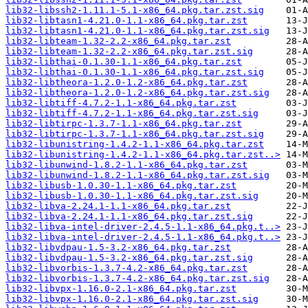
lib32-libssh2-1.11.1-5.1-x86_64.pkg.tar.zst.sig
lib32-libtasn1-4.21.0-1.1-x86_64.pkg.tar.zst
lib32-libtasn1-4.21.0-1.1-x86_64.pkg.tar.zst.sig
lib32-libteam-1.32-2.2-x86_64.pkg.tar.zst
lib32-libteam-1.32-2.2-x86_64.pkg.tar.zst.sig
lib32-libthai-0.1.30-1.1-x86_64.pkg.tar.zst
lib32-libthai-0.1.30-1.1-x86_64.pkg.tar.zst.sig
lib32-libtheora-1.2.0-1.2-x86_64.pkg.tar.zst
lib32-libtheora-1.2.0-1.2-x86_64.pkg.tar.zst.sig
lib32-libtiff-4.7.2-1.1-x86_64.pkg.tar.zst
lib32-libtiff-4.7.2-1.1-x86_64.pkg.tar.zst.sig
lib32-libtirpc-1.3.7-1.1-x86_64.pkg.tar.zst
lib32-libtirpc-1.3.7-1.1-x86_64.pkg.tar.zst.sig
lib32-libunistring-1.4.2-1.1-x86_64.pkg.tar.zst
lib32-libunistring-1.4.2-1.1-x86_64.pkg.tar.zst..>
lib32-libunwind-1.8.2-1.1-x86_64.pkg.tar.zst
lib32-libunwind-1.8.2-1.1-x86_64.pkg.tar.zst.sig
lib32-libusb-1.0.30-1.1-x86_64.pkg.tar.zst
lib32-libusb-1.0.30-1.1-x86_64.pkg.tar.zst.sig
lib32-libva-2.24.1-1.1-x86_64.pkg.tar.zst
lib32-libva-2.24.1-1.1-x86_64.pkg.tar.zst.sig
lib32-libva-intel-driver-2.4.5-1.1-x86_64.pkg.t..>
lib32-libva-intel-driver-2.4.5-1.1-x86_64.pkg.t..>
lib32-libvdpau-1.5-3.2-x86_64.pkg.tar.zst
lib32-libvdpau-1.5-3.2-x86_64.pkg.tar.zst.sig
lib32-libvorbis-1.3.7-4.2-x86_64.pkg.tar.zst
lib32-libvorbis-1.3.7-4.2-x86_64.pkg.tar.zst.sig
lib32-libvpx-1.16.0-2.1-x86_64.pkg.tar.zst
lib32-libvpx-1.16.0-2.1-x86_64.pkg.tar.zst.sig